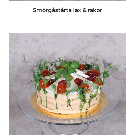
Smörgåstårta lax & räkor