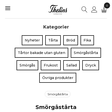
0
Kategorier
Nyheter
Tårta
Bröd
Fika
Tårtor bakade utan gluten
Smörgåstårta
Smörgås
Frukost
Sallad
Dryck
Övriga produkter
Smörgåstårta
Smörgåstårta