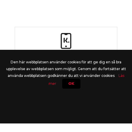
KLARNA
Den här webbplatsen använder cookies för att ge dig en så bra
Betala enkelt och tryggt med Klarna.
upplevelse av webbplatsen som möjligt. Genom att du fortsätter att
använda webbplatsen godkänner du att vi använder cookies
Läs
mer
OK
KUNDTJÄNST
Chatta med oss! Du kan enkelt chatta