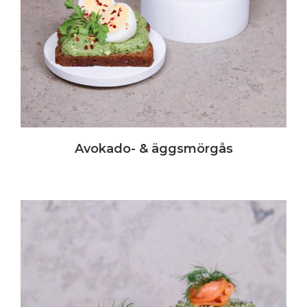
Avokado- & äggsmörgås