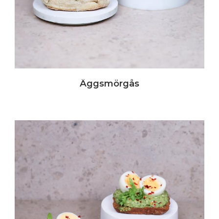
Äggsmörgås