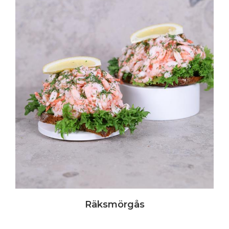
Räksmörgås