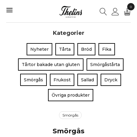
0
Kategorier
Nyheter
Tårta
Bröd
Fika
Tårtor bakade utan gluten
Smörgåstårta
Smörgås
Frukost
Sallad
Dryck
Övriga produkter
Smörgås
Smörgås